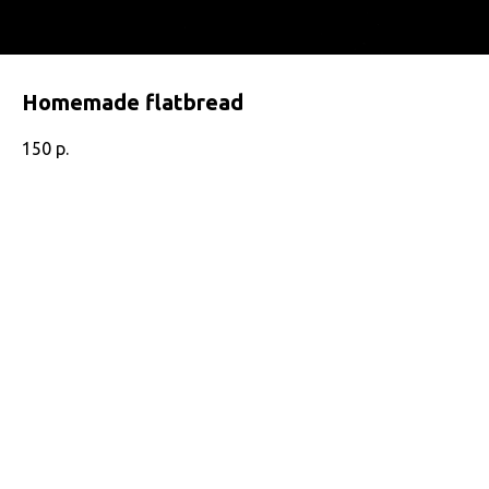
Homemade flatbread
150
р.